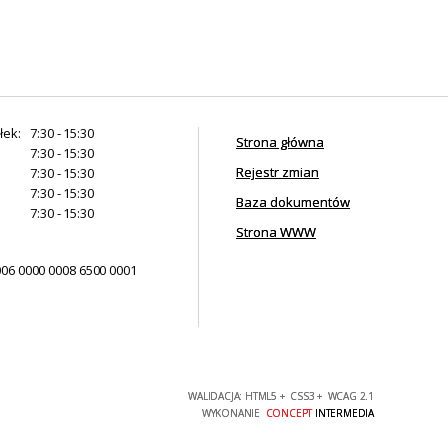
łek:
7:30 - 15:30
Strona główna
7:30 - 15:30
Rejestr zmian
7:30 - 15:30
7:30 - 15:30
Baza dokumentów
7:30 - 15:30
Strona WWW
006 0000 0008 6500 0001
WALIDACJA:
HTML5
+
CSS3
+
WCAG 2.1
WYKONANIE
CONCEPT
INTERMEDIA