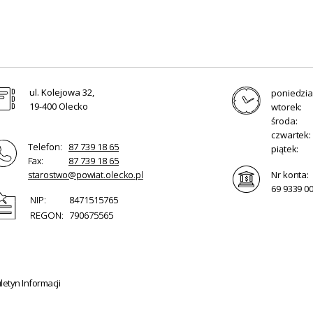
ul. Kolejowa 32,
poniedzia
19-400 Olecko
wtorek:
środa:
czwartek:
Telefon:
87 739 18 65
piątek:
Fax:
87 739 18 65
starostwo@powiat.olecko.pl
Nr konta:
69 9339 0
NIP:
8471515765
REGON:
790675565
etyn Informacji