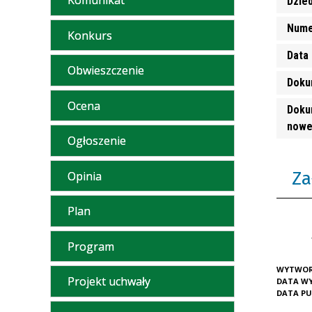
Komunikat
Dzie
Nume
Konkurs
Data 
Obwieszczenie
Doku
Ocena
Doku
nowe
Ogłoszenie
Za
Opinia
Plan
Program
WYTWOR
Projekt uchwały
DATA W
DATA PU