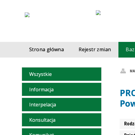
Strona główna
Rejestr zmian
Baz
MA
Wszystkie
Informacja
PRO
Pow
Interpelacja
Konsultacja
Rodz