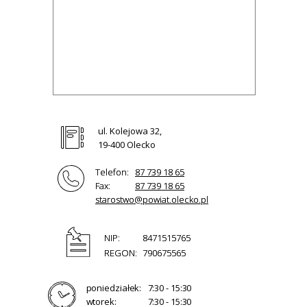
ul. Kolejowa 32,
19-400 Olecko
Telefon:
87 739 18 65
Fax:
87 739 18 65
starostwo@powiat.olecko.pl
NIP:
8471515765
REGON:
790675565
poniedziałek:
7:30 - 15:30
wtorek:
7:30 - 15:30