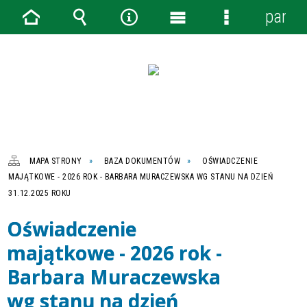
panel
Strona
Wyszukiwarka
Narzędzia
Menu
Menu
główna
główne
szczegółowe
MAPA STRONY
BAZA DOKUMENTÓW
OŚWIADCZENIE
MAJĄTKOWE - 2026 ROK - BARBARA MURACZEWSKA WG STANU NA DZIEŃ
31.12.2025 ROKU
Oświadczenie
majątkowe - 2026 rok -
Barbara Muraczewska
wg stanu na dzień