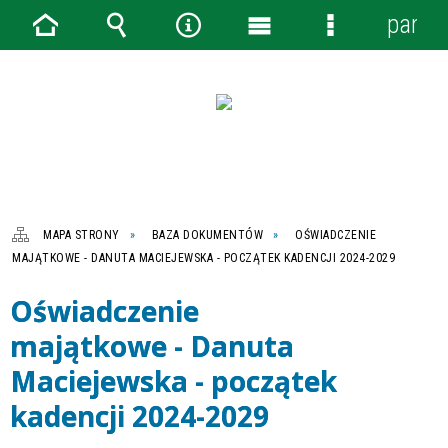
panel
Strona
Wyszukiwarka
Narzędzia
Menu
Menu
główna
główne
szczegółowe
MAPA STRONY
BAZA DOKUMENTÓW
OŚWIADCZENIE
MAJĄTKOWE - DANUTA MACIEJEWSKA - POCZĄTEK KADENCJI 2024-2029
Oświadczenie
majątkowe - Danuta
Maciejewska - początek
kadencji 2024-2029