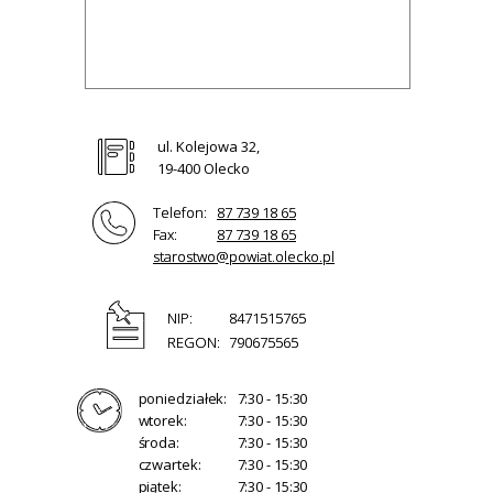
ul. Kolejowa 32,
19-400 Olecko
Telefon:
87 739 18 65
Fax:
87 739 18 65
starostwo@powiat.olecko.pl
NIP:
8471515765
REGON:
790675565
poniedziałek:
7:30 - 15:30
wtorek:
7:30 - 15:30
środa:
7:30 - 15:30
czwartek:
7:30 - 15:30
piątek:
7:30 - 15:30