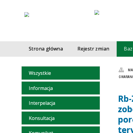
Strona główna
Rejestr zmian
Baz
MA
Wszystkie
GWARANC
Informacja
Rb-
Interpelacja
zob
por
Konsultacja
ter