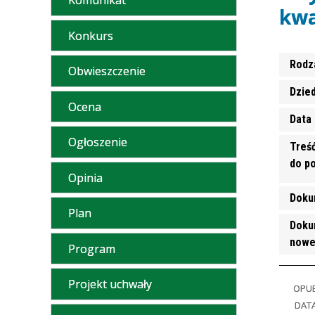
Komunikat
kwa
Konkurs
Rodz
Obwieszczenie
Dzie
Ocena
Data 
Ogłoszenie
Treś
do p
Opinia
Doku
Plan
Doku
nowe
Program
Projekt uchwały
OPU
DAT