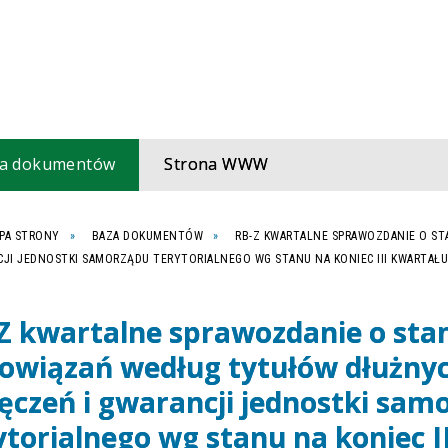
a dokumentów
Strona WWW
PA STRONY
BAZA DOKUMENTÓW
RB-Z KWARTALNE SPRAWOZDANIE O S
JI JEDNOSTKI SAMORZĄDU TERYTORIALNEGO WG STANU NA KONIEC III KWARTAŁU
Z kwartalne sprawozdanie o sta
owiązań według tytułów dłużnyc
ęczeń i gwarancji jednostki sam
ytorialnego wg stanu na koniec I