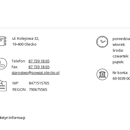
ul. Kolejowa 32,
poniedzia
19-400 Olecko
wtorek:
środa:
czwartek:
Telefon:
87 739 18 65
piątek:
Fax:
87 739 18 65
starostwo@powiat.olecko.pl
Nr konta:
69 9339 0
NIP:
8471515765
REGON:
790675565
etyn Informacji