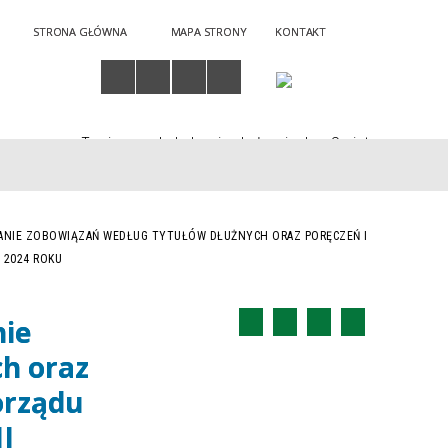
STRONA GŁÓWNA
MAPA STRONY
KONTAKT
Twoja przeglądarka nie obsługuje JavaScript
TANIE ZOBOWIĄZAŃ WEDŁUG TYTUŁÓW DŁUŻNYCH ORAZ PORĘCZEŃ I
 2024 ROKU
nie
h oraz
orządu
II