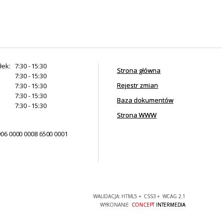
łek:
7:30 - 15:30
Strona główna
7:30 - 15:30
Rejestr zmian
7:30 - 15:30
7:30 - 15:30
Baza dokumentów
7:30 - 15:30
Strona WWW
006 0000 0008 6500 0001
WALIDACJA:
HTML5
+
CSS3
+
WCAG 2.1
WYKONANIE
CONCEPT
INTERMEDIA