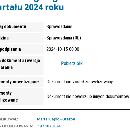
rtału 2024 roku
aj dokumentu
Sprawozdanie
dzina
Sprawozdania (Rb)
podpisania
2024-10-15 00:00
ć dokumentu (wersja
Pobierz plik
obrania
menty nowelizujące
Dokument nie został znowelizowany
menty
Dokument nie nowelizuje innych dokumentów
lizowane
BLIKOWAŁ:
Marta Kiejdo - Drażba
A OPUBLIKOWANIA:
18 / 10 / 2024