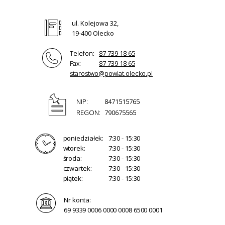
ul. Kolejowa 32,
19-400 Olecko
Telefon:
87 739 18 65
Fax:
87 739 18 65
starostwo@powiat.olecko.pl
NIP:
8471515765
REGON:
790675565
poniedziałek:
7:30 - 15:30
wtorek:
7:30 - 15:30
środa:
7:30 - 15:30
czwartek:
7:30 - 15:30
piątek:
7:30 - 15:30
Nr konta:
69 9339 0006 0000 0008 6500 0001