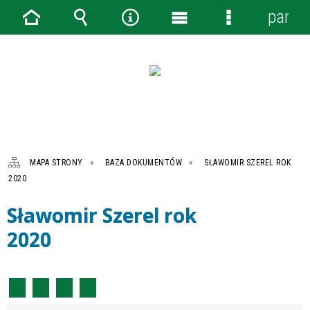
panel
Strona
Wyszukiwarka
Narzędzia
Menu
Menu
główna
główne
szczegółowe
MAPA STRONY
BAZA DOKUMENTÓW
SŁAWOMIR SZEREL ROK
2020
Sławomir Szerel rok
2020