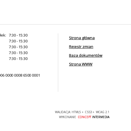
łek:
7:30 - 15:30
Strona główna
7:30 - 15:30
Rejestr zmian
7:30 - 15:30
7:30 - 15:30
Baza dokumentów
7:30 - 15:30
Strona WWW
006 0000 0008 6500 0001
WALIDACJA:
HTML5
+
CSS3
+
WCAG 2.1
WYKONANIE
CONCEPT
INTERMEDIA