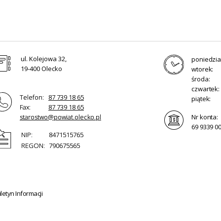
ul. Kolejowa 32,
poniedzia
19-400 Olecko
wtorek:
środa:
czwartek:
Telefon:
87 739 18 65
piątek:
Fax:
87 739 18 65
starostwo@powiat.olecko.pl
Nr konta:
69 9339 0
NIP:
8471515765
REGON:
790675565
etyn Informacji